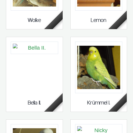
Wolke
Lemon
Bella II.
Krümmel I.