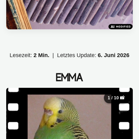
Lesezeit:
2 Min.
| Letztes Update:
6. Juni 2026
EMMA
1 / 10 📸