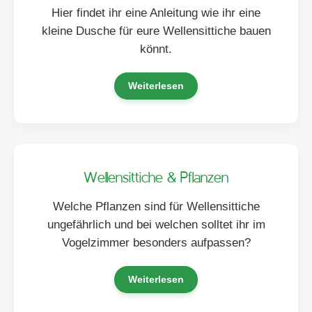
Hier findet ihr eine Anleitung wie ihr eine
kleine Dusche für eure Wellensittiche bauen
könnt.
Weiterlesen
Wellensittiche & Pflanzen
Welche Pflanzen sind für Wellensittiche
ungefährlich und bei welchen solltet ihr im
Vogelzimmer besonders aufpassen?
Weiterlesen